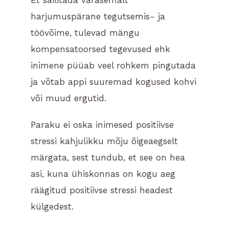
Et säilitada varasemalt
harjumuspärane tegutsemis- ja
töövõime, tulevad mängu
kompensatoorsed tegevused ehk
inimene püüab veel rohkem pingutada
ja võtab appi suuremad kogused kohvi
või muud ergutid.
Paraku ei oska inimesed positiivse
stressi kahjulikku mõju õigeaegselt
märgata, sest tundub, et see on hea
asi, kuna ühiskonnas on kogu aeg
räägitud positiivse stressi headest
külgedest.