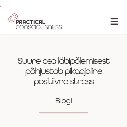
Skip
;
to
content
Tog
Nav
AVALEHT
ÕPE
Suure osa läbipõlemisest
põhjustab pikaajaline
LOENGUD
positiivne stress
RAAMAT
Blogi
ÕPETAJAD
SIHTASUTUS