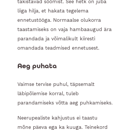
takistavad söömist. See hetk on juba
liiga hilja, et hakata tegelema
ennetustööga. Normaalse olukorra
taastamiseks on vaja hambaaugud ära
parandada ja võimalikult kiiresti
omandada teadmised ennetusest.
Aeg puhata
Vaimse tervise puhul, täpsemalt
läbipõlemise korral, tuleb
parandamiseks võtta aeg puhkamiseks.
Neerupealiste kahjustus ei taastu
mõne päeva ega ka kuuga. Teinekord