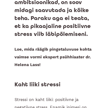
ambitsioonikad, on soov
midagi saavutada ja kõike
teha. Paraku aga ei teata,
et ka pikaajaline positiivne
stress viib läbipõlemiseni.
Loe, mida räägib pingetaluvuse kohta
vaimse vormi ekspert psühhiaater dr.
Helena Lass!
Kaht liiki stressi
Stressi on kaht liiki: positiivne ja
negatiivne stress. Enamik inimesi on