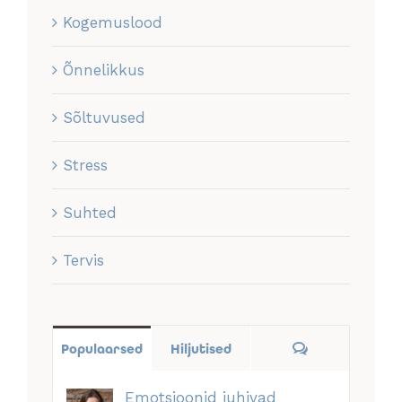
Kogemuslood
Õnnelikkus
Sõltuvused
Stress
Suhted
Tervis
Comments
Populaarsed
Hiljutised
Emotsioonid juhivad