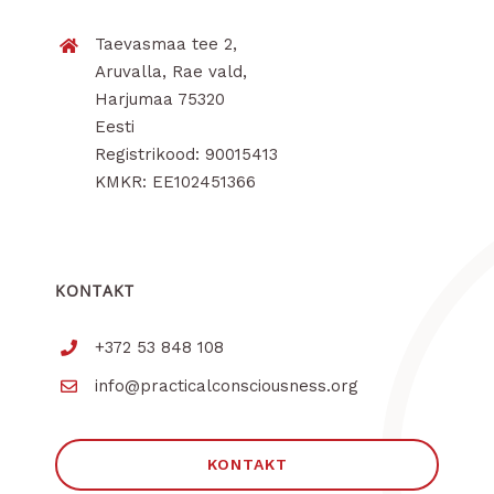
Taevasmaa tee 2,
Aruvalla, Rae vald,
Harjumaa 75320
Eesti
Registrikood: 90015413
KMKR: EE102451366
KONTAKT
+372 53 848 108
info@practicalconsciousness.org
KONTAKT