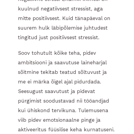
kuulnud negatiivsest stressist, aga
mitte positiivsest. Kuid tänapäeval on
suurem hulk läbipõlemise juhtudest
tingitud just positiivsest stressist.
Soov tohutult kõike teha, pidev
ambitsiooni ja saavutuse laineharjal
sõitmine tekitab teatud sõltuvust ja
me ei märka õigel ajal pidurdada.
Seesugust saavutust ja pidevat
pürgimist soodustavad nii tööandjad
kui ühiskond tervikuna. Tulemusena
viib pidev emotsionaalne pinge ja
aktiveeritus füüsilise keha kurnatuseni.