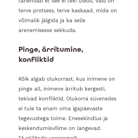
tähendab et see ei teki üleöö, vaid on
terve protsess, terve kaskaad, mida on
võimalik jälgida ja ka selle
arenemisesse sekkuda.
Pinge, ärritumine,
konfliktid
Kõik algab olukorrast, kus inimene on
pinge all, inimene ärritub kergesti,
tekivad konfliktid. Olukorra süvenedes
ei tule ta enam oma igapäevaste
tegevustega toime. Enesekindlus ja
keskendumisvõime on langevad.