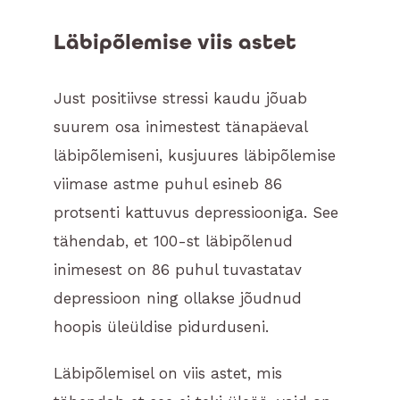
Läbipõlemise viis astet
Just positiivse stressi kaudu jõuab
suurem osa inimestest tänapäeval
läbipõlemiseni, kusjuures läbipõlemise
viimase astme puhul esineb 86
protsenti kattuvus depressiooniga. See
tähendab, et 100-st läbipõlenud
inimesest on 86 puhul tuvastatav
depressioon ning ollakse jõudnud
hoopis üleüldise pidurduseni.
Läbipõlemisel on viis astet, mis