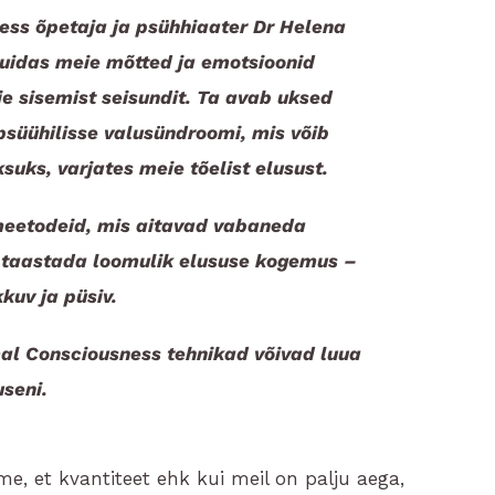
ness õpetaja ja psühhiaater Dr Helena
kuidas meie mõtted ja emotsioonid
 sisemist seisundit. Ta avab uksed
psüühilisse valusündroomi, mis võib
suks, varjates meie tõelist elusust.
 meetodeid, mis aitavad vabaneda
 taastada loomulik elususe kogemus –
kuv ja püsiv.
cal Consciousness tehnikad võivad luua
seni.
me, et kvantiteet ehk kui meil on palju aega,