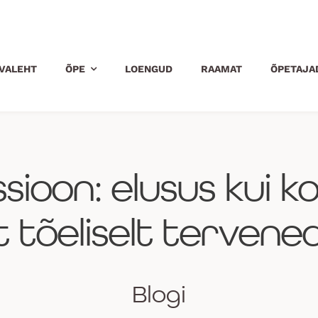
VALEHT
ÕPE
LOENGUD
RAAMAT
ÕPETAJA
sioon: elusus kui k
t tõeliselt tervene
Blogi