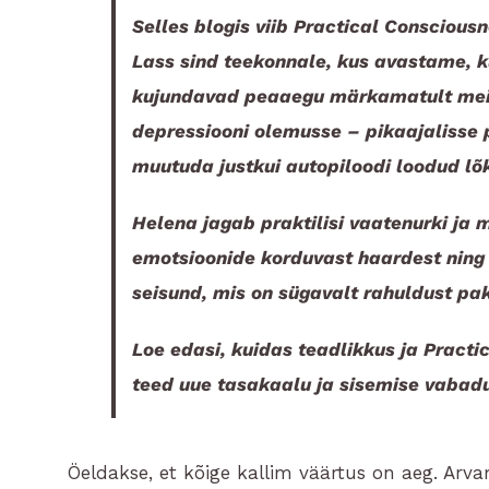
Selles blogis viib Practical Conscious
Lass sind teekonnale, kus avastame, 
kujundavad peaaegu märkamatult meie
depressiooni olemusse – pikaajalisse 
muutuda justkui autopiloodi loodud lõk
Helena jagab praktilisi vaatenurki ja
emotsioonide korduvast haardest ning
seisund, mis on sügavalt rahuldust pak
Loe edasi, kuidas teadlikkus ja Practi
teed uue tasakaalu ja sisemise vabadu
Öeldakse, et kõige kallim väärtus on aeg. Arva