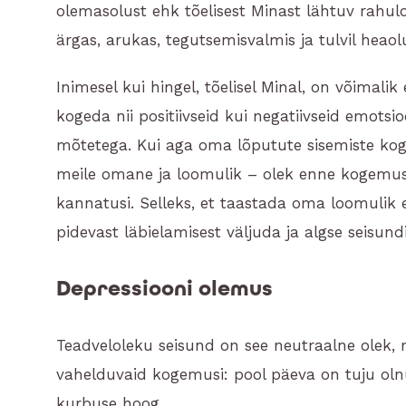
olemasolust ehk tõelisest Minast lähtuv rahul
ärgas, arukas, tegutsemisvalmis ja tulvil heao
Inimesel kui hingel, tõelisel Minal, on võimalik
kogeda nii positiivseid kui negatiivseid emot
mõtetega. Kui aga oma lõputute sisemiste ko
meile omane ja loomulik – olek enne kogemusi
kannatusi. Selleks, et taastada oma loomulik e
pidevast läbielamisest väljuda ja algse seisund
Depressiooni olemus
Teadveloleku seisund on see neutraalne olek
vahelduvaid kogemusi: pool päeva on tuju oln
kurbuse hoog.