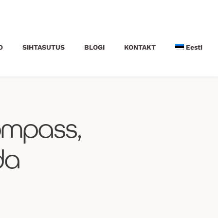
D
SIHTASUTUS
BLOGI
KONTAKT
Eesti
ompass,
da