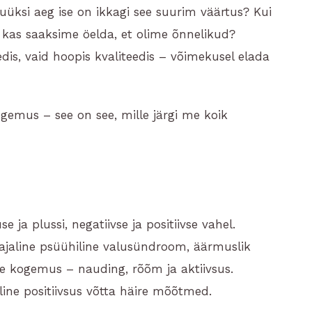
nuüksi aeg ise on ikkagi see suurim väärtus? Kui
e, kas saaksime öelda, et olime õnnelikud?
dis, vaid hoopis kvaliteedis – võimekusel elada
gemus – see on see, mille järgi me koik
ja plussi, negatiivse ja positiivse vahel.
ajaline psüühiline valusündroom, äärmuslik
e kogemus – nauding, rõõm ja aktiivsus.
ine positiivsus võtta häire mõõtmed.