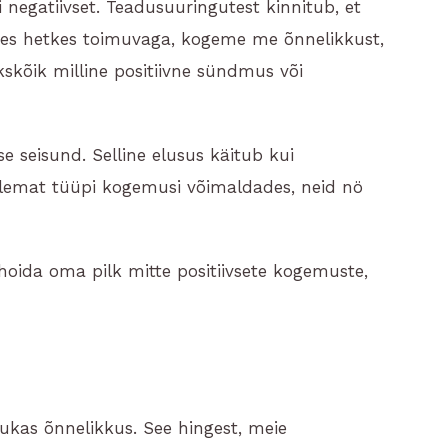
i negatiivset. Teadusuuringutest kinnitub, et
uses hetkes toimuvaga, kogeme me õnnelikkust,
kõik milline positiivne sündmus või
e seisund. Selline elusus käitub kui
mõlemat tüüpi kogemusi võimaldades, neid nö
 hoida oma pilk mitte positiivsete kogemuste,
rukas õnnelikkus. See hingest, meie