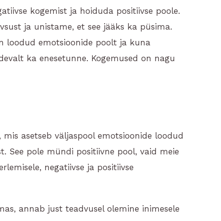
atiivse kogemist ja hoiduda positiivse poole.
vsust ja unistame, et see jääks ka püsima.
 on loodud emotsioonide poolt ja kuna
idevalt ka enesetunne. Kogemused on nagu
 mis asetseb väljaspool emotsioonide loodud
t. See pole mündi positiivne pool, vaid meie
emisele, negatiivse ja positiivse
mas, annab just teadvusel olemine inimesele