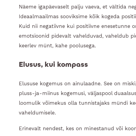
Näeme igapäevaselt palju vaeva, et vältida neg
Ideaalmaailmas sooviksime kõik kogeda positii
Kuid nii negatiivne kui positiivne enesetunne
emotsioonid pidevalt vahelduvad, vaheldub p
keerlev münt, kahe poolusega.
Elusus, kui kompass
Elususe kogemus on ainulaadne. See on miski,
pluss-ja-miinus kogemusi, väljaspool duaalsus
loomulik võimekus olla tunnistajaks mündi keerl
vaheldumisele.
Erinevalt nendest, kes on minestanud või koo