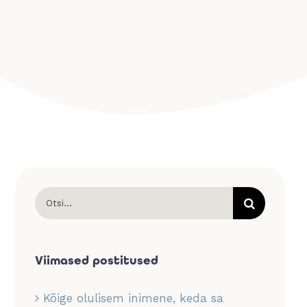
Search
for:
Viimased postitused
Kõige olulisem inimene, keda sa