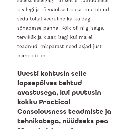
sellest kellegagi, ilmselt ei tulnud selle
pealegi ja tõenäoliselt oleks mul olnud
seda tollal keeruline ka kuidagi
sõnadesse panna. Kõik oli niigi selge,
terviklik ja klaar, isegi kui ma ei
teadnud, mispärast need asjad just
niimoodi on.
Uuesti kohtusin selle
lapsepõlves tehtud
avastusega, kui puutusin
kokku Practical
Consciousness teadmiste ja
tehnikatega, nüüdseks pea