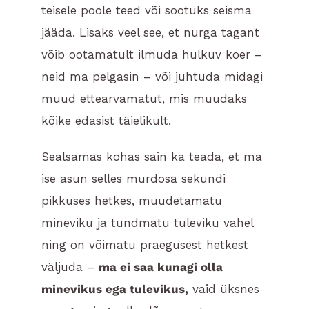
teisele poole teed või sootuks seisma
jääda. Lisaks veel see, et nurga tagant
võib ootamatult ilmuda hulkuv koer –
neid ma pelgasin – või juhtuda midagi
muud ettearvamatut, mis muudaks
kõike edasist täielikult.
Sealsamas kohas sain ka teada, et ma
ise asun selles murdosa sekundi
pikkuses hetkes, muudetamatu
mineviku ja tundmatu tuleviku vahel
ning on võimatu praegusest hetkest
väljuda –
ma ei saa kunagi olla
minevikus ega tulevikus,
vaid üksnes