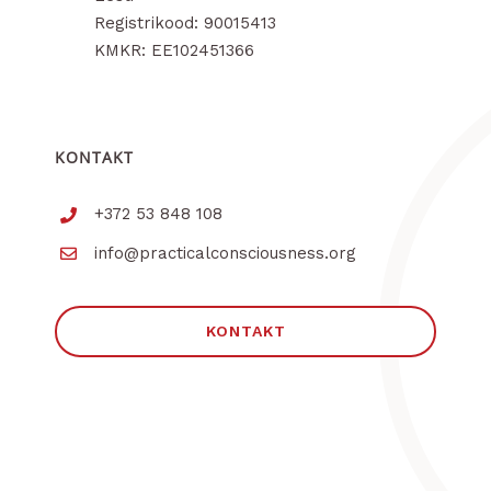
Registrikood: 90015413
KMKR: EE102451366
KONTAKT
+372 53 848 108
info@practicalconsciousness.org
KONTAKT