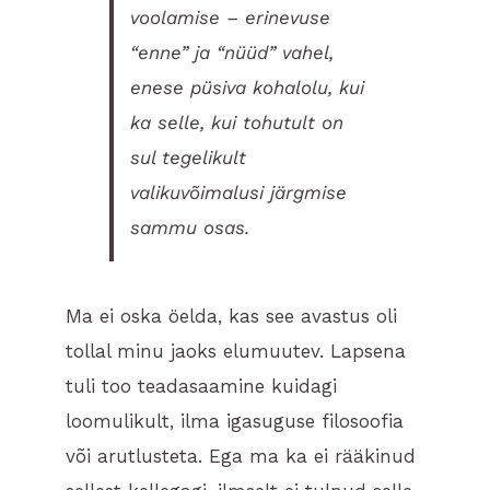
voolamise – erinevuse
“enne” ja “nüüd” vahel,
enese püsiva kohalolu, kui
ka selle, kui tohutult on
sul tegelikult
valikuvõimalusi järgmise
sammu osas.
Ma ei oska öelda, kas see avastus oli
tollal minu jaoks elumuutev. Lapsena
tuli too teadasaamine kuidagi
loomulikult, ilma igasuguse filosoofia
või arutlusteta. Ega ma ka ei rääkinud