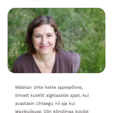
BLOGI
KONTAKT
Eesti
Mäletan ühte hetke lapsepõlves,
ilmselt kuskilt algklasside ajast, kui
avastasin ühtaegu nii aja kui
igavikulisuse. Olin kõndimas koolist