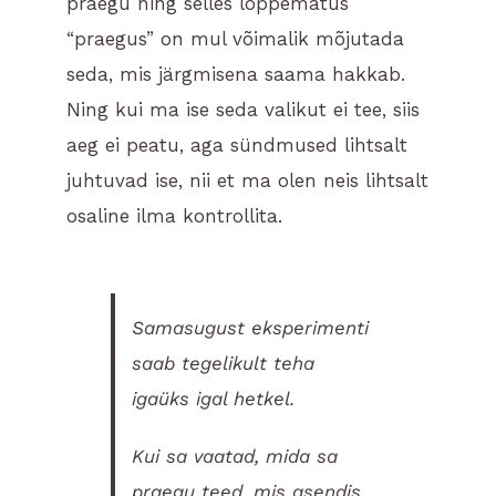
praegu ning selles lõppematus
“praegus” on mul võimalik mõjutada
seda, mis järgmisena saama hakkab.
Ning kui ma ise seda valikut ei tee, siis
aeg ei peatu, aga sündmused lihtsalt
juhtuvad ise, nii et ma olen neis lihtsalt
osaline ilma kontrollita.
Samasugust eksperimenti
saab tegelikult teha
igaüks igal hetkel.
Kui sa vaatad, mida sa
praegu teed, mis asendis