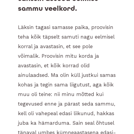
sammu veelkord.
Läksin tagasi samasse paika, proovisin
teha kõik täpselt samuti nagu eelmisel
korral ja avastasin, et see pole
võimalik. Proovisin mitu korda ja
avastasin, et kõik korrad olid
ainulaadsed. Ma olin küll justkui samas
kohas ja tegin sama liigutust, aga kõik
muu oli teine: nii minu mõtted kui
tegevused enne ja pärast seda sammu,
kell oli vahepeal edasi liikunud, hakkas
juba ka hämarduma. Sain seal õhtusel
tänaval umbes kümneaastasena edasi-