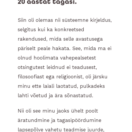
20 aastat tagasi.
Siin oli olemas nii süsteemne kirjeldus,
selgitus kui ka konkreetsed
rakendused, mida selle avastusega
päriselt peale hakata. See, mida ma ei
olnud hoolimata vahepealsetest
otsingutest leidnud ei teadusest,
filosoofiast ega religioonist, oli järsku
minu ette laiali laotatud, pulkadeks
lahti võetud ja ära sõnastatud.
Nii oli see minu jaoks ühelt poolt
äratundmine ja tagasipöördumine
lapsepõlve vahetu teadmise juurde,