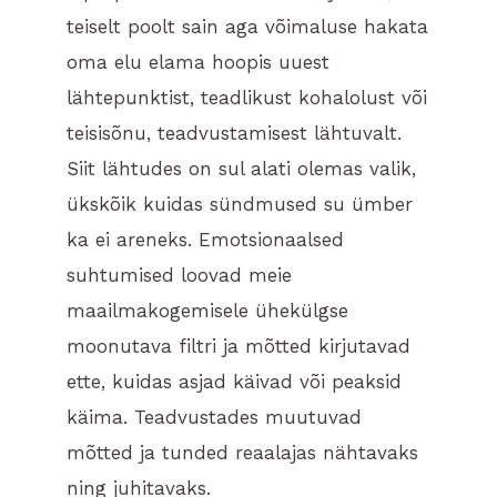
teiselt poolt sain aga võimaluse hakata
oma elu elama hoopis uuest
lähtepunktist, teadlikust kohalolust või
teisisõnu, teadvustamisest lähtuvalt.
Siit lähtudes on sul alati olemas valik,
ükskõik kuidas sündmused su ümber
ka ei areneks. Emotsionaalsed
suhtumised loovad meie
maailmakogemisele ühekülgse
moonutava filtri ja mõtted kirjutavad
ette, kuidas asjad käivad või peaksid
käima. Teadvustades muutuvad
mõtted ja tunded reaalajas nähtavaks
ning juhitavaks.