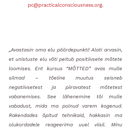
pc@
practicalconsciousness.org
.
„Avastasin oma elu pöördepunkti! Alati arvasin,
et unistuste elu võti peitub positiivsete mõtete
loomises. Ent kursus “MÕTTED” avas mulle
silmad – tõeline muutus seisneb
negatiivsetest ja piiravatest mõtetest
vabanemises. See lähenemine tõi mulle
vabadust, mida ma polnud varem kogenud.
Rakendades õpitud tehnikaid, hakkasin ma
olukordadele reageerima uuel viisil. Minu