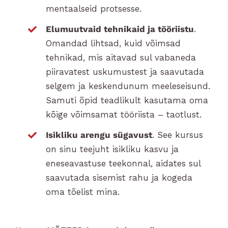
mentaalseid protsesse.
Elumuutvaid tehnikaid ja tööriistu
.
Omandad lihtsad, kuid võimsad
tehnikad, mis aitavad sul vabaneda
piiravatest uskumustest ja saavutada
selgem ja keskendunum meeleseisund.
Samuti õpid teadlikult kasutama oma
kõige võimsamat tööriista – taotlust.
Isikliku arengu sügavust
. See kursus
on sinu teejuht isikliku kasvu ja
eneseavastuse teekonnal, aidates sul
saavutada sisemist rahu ja kogeda
oma tõelist mina.