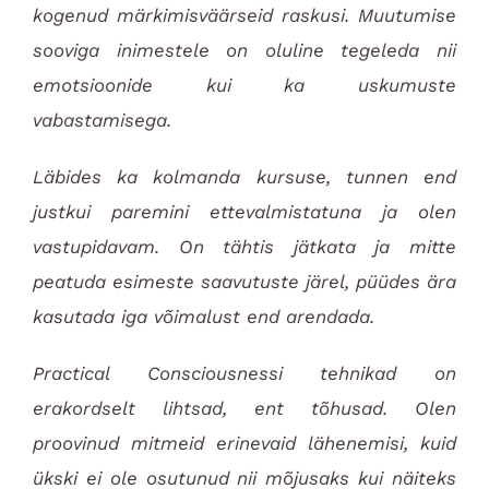
kogenud märkimisväärseid raskusi. Muutumise
sooviga inimestele on oluline tegeleda nii
emotsioonide kui ka uskumuste
vabastamisega.
Läbides ka kolmanda kursuse, tunnen end
justkui paremini ettevalmistatuna ja olen
vastupidavam. On tähtis jätkata ja mitte
peatuda esimeste saavutuste järel, püüdes ära
kasutada iga võimalust end arendada.
Practical Consciousnessi tehnikad on
erakordselt lihtsad, ent tõhusad. Olen
proovinud mitmeid erinevaid lähenemisi, kuid
ükski ei ole osutunud nii mõjusaks kui näiteks