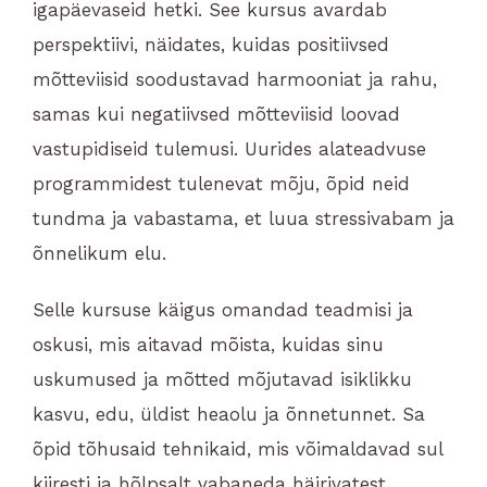
igapäevaseid hetki. See kursus avardab
perspektiivi, näidates, kuidas positiivsed
mõtteviisid soodustavad harmooniat ja rahu,
samas kui negatiivsed mõtteviisid loovad
vastupidiseid tulemusi. Uurides alateadvuse
programmidest tulenevat mõju, õpid neid
tundma ja vabastama, et luua stressivabam ja
õnnelikum elu.
Selle kursuse käigus omandad teadmisi ja
oskusi, mis aitavad mõista, kuidas sinu
uskumused ja mõtted mõjutavad isiklikku
kasvu, edu, üldist heaolu ja õnnetunnet. Sa
õpid tõhusaid tehnikaid, mis võimaldavad sul
kiiresti ja hõlpsalt vabaneda häirivatest