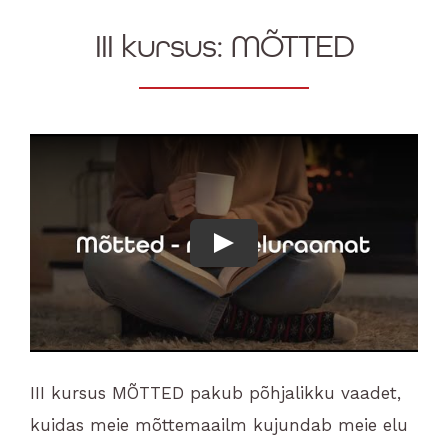
BLOGI
III kursus: MÕTTED
KONTAKT
Eesti
Play
III kursus MÕTTED pakub põhjalikku vaadet,
kuidas meie mõttemaailm kujundab meie elu