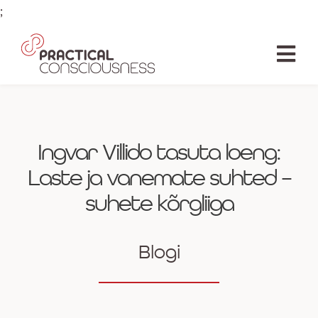
Skip
;
to
content
Tog
Nav
AVALEHT
ÕPE
Ingvar Villido tasuta loeng:
Laste ja vanemate suhted –
LOENGUD
suhete kõrgliiga
RAAMAT
Blogi
ÕPETAJAD
SIHTASUTUS