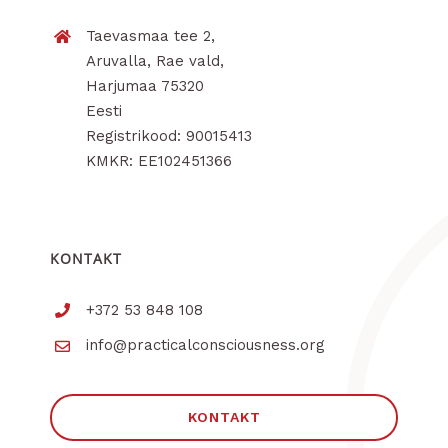
Taevasmaa tee 2,
Aruvalla, Rae vald,
Harjumaa 75320
Eesti
Registrikood: 90015413
KMKR: EE102451366
KONTAKT
+372 53 848 108
info@practicalconsciousness.org
KONTAKT