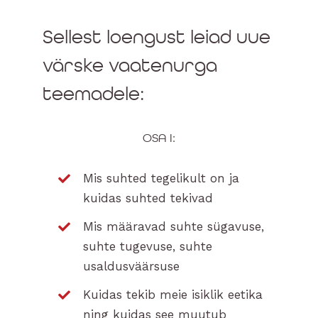
Sellest loengust leiad uue
värske vaatenurga
teemadele:
OSA I:
Mis suhted tegelikult on ja
kuidas suhted tekivad
Mis määravad suhte sügavuse,
suhte tugevuse, suhte
usaldusväärsuse
Kuidas tekib meie isiklik eetika
ning kuidas see muutub