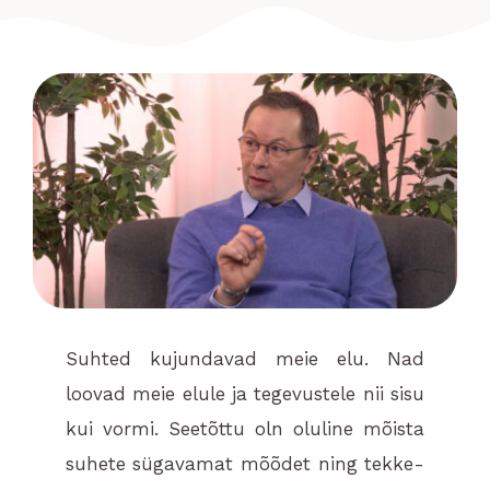
BLOGI
KONTAKT
Eesti
Suhted kujundavad meie elu. Nad
loovad meie elule ja tegevustele nii sisu
kui vormi. Seetõttu oln oluline mõista
suhete sügavamat mõõdet ning tekke-