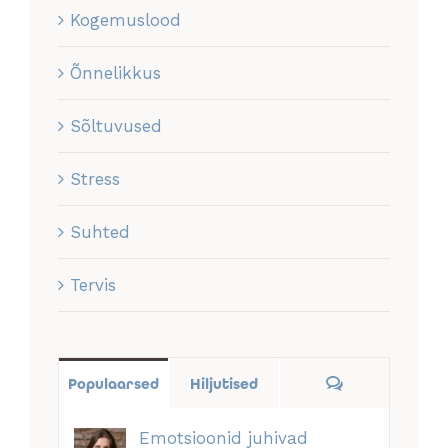
Kogemuslood
Õnnelikkus
Sõltuvused
Stress
Suhted
Tervis
Comments
Populaarsed
Hiljutised
Emotsioonid juhivad