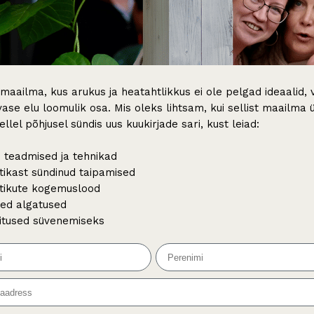
 maailma, kus arukus ja heatahtlikkus ei ole pelgad ideaalid, 
ase elu loomulik osa. Mis oleks lihtsam, kui sellist maailma ü
ellel põhjusel sündis uus kuukirjade sari, kust leiad:
 teadmised ja tehnikad
tikast sündinud taipamised
tikute kogemuslood
ed algatused
itused süvenemiseks