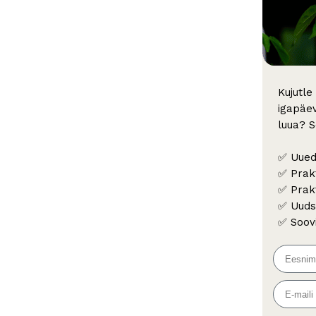
Kujutle
igapäev
luua? S
✅ Uued
✅ Prak
✅ Prak
✅ Uuds
✅ Soov