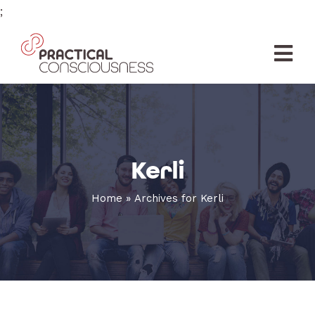
Skip
;
to
content
Tog
Nav
AVALEHT
ÕPE
Kerli
LOENGUD
Home
»
Archives for Kerli
RAAMAT
ÕPETAJAD
SIHTASUTUS